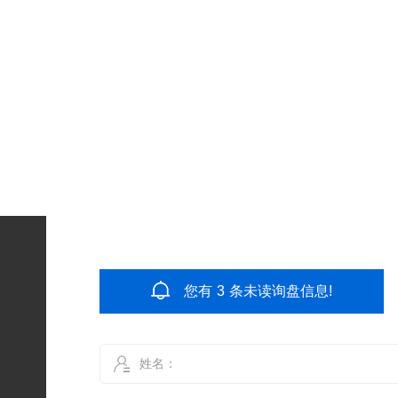
您有
3
条未读询盘信息!