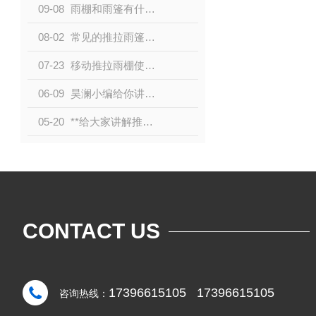
09-08
雨棚和雨篷有什么区别吗？
08-02
常见的推拉雨篷雨棚有哪些用途制作材料是什么？
07-23
移动推拉雨棚使安全性和实用性怎么样?
06-09
昊澜小编给你讲解家里安装伸缩雨棚的好处
05-20
**给大家讲解推拉雨棚电动雨棚的使用场景有哪些
CONTACT US
17396615105 17396615105
咨询热线：