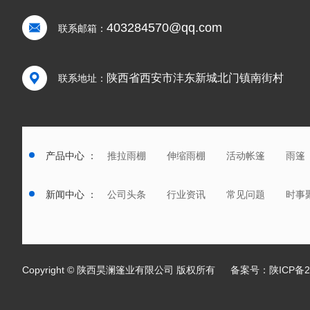
403284570@qq.com
联系邮箱：
陕西省西安市沣东新城北门镇南街村
联系地址：
产品中心 ：
推拉雨棚
伸缩雨棚
活动帐篷
雨篷
新闻中心 ：
公司头条
行业资讯
常见问题
时事
Copyright © 陕西昊澜篷业有限公司 版权所有 备案号：
陕ICP备2